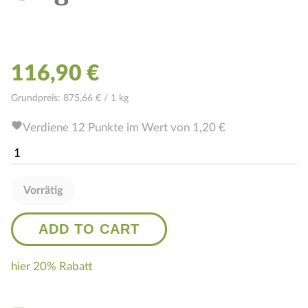
116,90
€
Grundpreis:
875,66 € / 1 kg
favorite
Verdiene 12 Punkte im Wert von
1,20
€
Unicity
Unimate
Lemon
Ginger
quantity
Vorrätig
ADD TO CART
hier 20% Rabatt